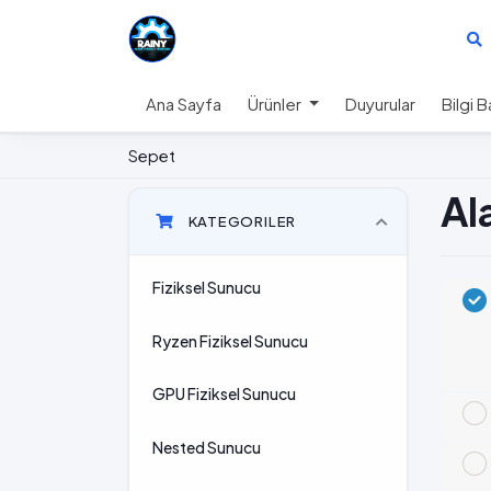
Ana Sayfa
Ürünler
Duyurular
Bilgi 
Sepet
Al
KATEGORILER
Fiziksel Sunucu
Ryzen Fiziksel Sunucu
GPU Fiziksel Sunucu
Nested Sunucu