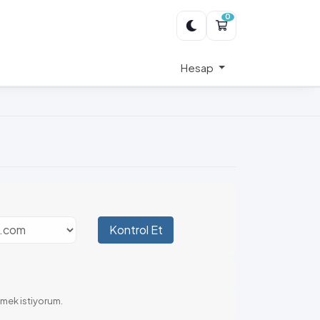
0
Sepet
Hesap
Kontrol Et
emek istiyorum.