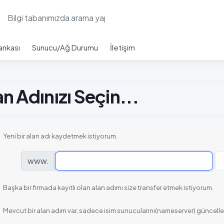
Bankası
Sunucu/Ağ Durumu
İletişim
an Adınızı Seçin...
Yeni bir alan adı kaydetmek istiyorum.
www.
Başka bir firmada kayıtlı olan alan adımı size transfer etmek istiyorum.
Mevcut bir alan adım var, sadece isim sunucularını(nameserver) güncell