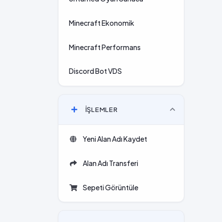
Minecraft Ekonomik
Minecraft Performans
Discord Bot VDS
İŞLEMLER
Yeni Alan Adı Kaydet
Alan Adı Transferi
Sepeti Görüntüle